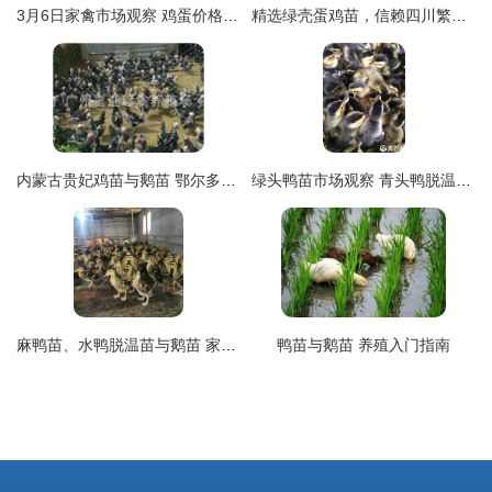
3月6日家禽市场观察 鸡蛋价格持续弱势，鸡苗市场异军突起价格上扬
精选绿壳蛋鸡苗，信赖四川繁育基地——高效高产之选
内蒙古贵妃鸡苗与鹅苗 鄂尔多斯、呼伦贝尔地区优质禽苗资源概览
绿头鸭苗市场观察 青头鸭脱温苗每只15元，养殖前景与选购指南
麻鸭苗、水鸭脱温苗与鹅苗 家禽养殖的选择与培育指南
鸭苗与鹅苗 养殖入门指南