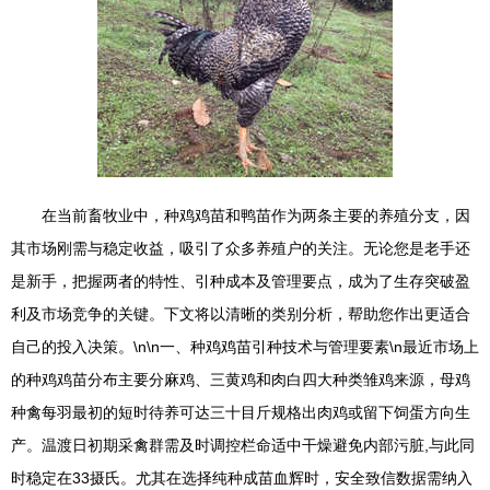
在当前畜牧业中，种鸡鸡苗和鸭苗作为两条主要的养殖分支，因
其市场刚需与稳定收益，吸引了众多养殖户的关注。无论您是老手还
是新手，把握两者的特性、引种成本及管理要点，成为了生存突破盈
利及市场竞争的关键。下文将以清晰的类别分析，帮助您作出更适合
自己的投入决策。\n\n一、种鸡鸡苗引种技术与管理要素\n最近市场上
的种鸡鸡苗分布主要分麻鸡、三黄鸡和肉白四大种类雏鸡来源，母鸡
种禽每羽最初的短时待养可达三十目斤规格出肉鸡或留下饲蛋方向生
产。温渡日初期采禽群需及时调控栏命适中干燥避免内部污脏,与此同
时稳定在33摄氏。尤其在选择纯种成苗血辉时，安全致信数据需纳入