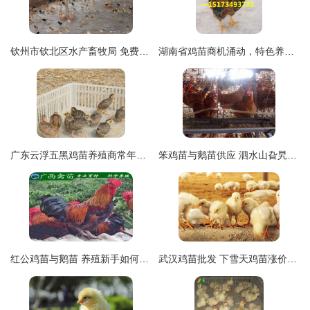
钦州市钦北区水产畜牧局 免费送防疫送鸡苗鸭苗，助力平吉群众致富新路径
湖南省鸡苗商机涌动，特色养殖引领食品产业新风向
广东云浮五黑鸡苗养殖商常年供应优质鸡苗
笨鸡苗与鹅苗供应 泗水山旮旯孵化场的天然养殖优选
红公鸡苗与鹅苗 养殖新手如何选择合适的家禽苗种
武汉鸡苗批发 下雪天鸡苗涨价，免费咨询鹅苗最新行情