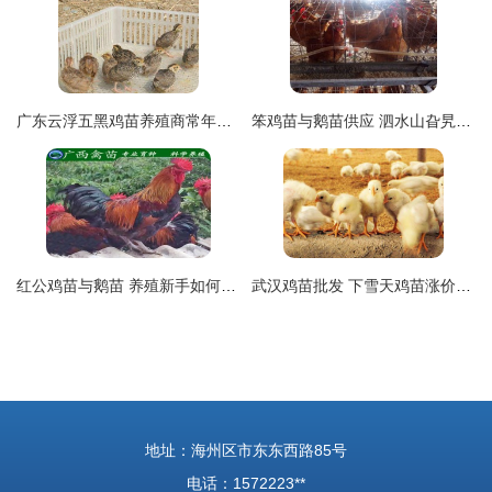
广东云浮五黑鸡苗养殖商常年供应优质鸡苗
笨鸡苗与鹅苗供应 泗水山旮旯孵化场的天然养殖优选
红公鸡苗与鹅苗 养殖新手如何选择合适的家禽苗种
武汉鸡苗批发 下雪天鸡苗涨价，免费咨询鹅苗最新行情
地址：海州区市东东西路85号
电话：1572223**