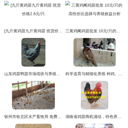
[九斤黄鸡苗九斤黄鸡苗 统货价格2.8元/只
三黄鸡阉鸡苗批发 10元/只的高性价比选择与养殖效益分析
山东鸡苗鸭苗市场现状与养殖前景分析
科学选育与精细化养殖 种鸡、商品山鸡及山鸡鸡苗的管理之道
钦州市钦北区水产畜牧局 免费送防疫送鸡苗鸭苗，助力平吉群众致富新路径
湖南省鸡苗商机涌动，特色养殖引领食品产业新风向