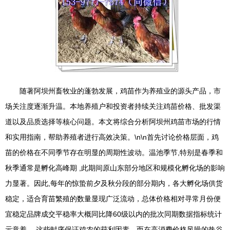
随著阿坝州畜牧业的蓬勃发展，鸡苗作为养殖业的源头产品，市
场关注度逐渐升温。本地养殖户和投资者持续关注鸡苗价格、批发渠
道以及品质选择等核心问题。本文将综合分析阿坝州鸡苗市场的行情
和实用指南，帮助养殖者进行高效决策。\n\n首先讨论价格层面，鸡
苗的价格在不同季节存在明显的周期性波动。温池季节,特别是春季和
秋季通常是孵化高峰期 ,此期间原山东部分地区和规模化孵化场的影响
力显著。因此,每年的惊蛰前夕及秋分段的部分期内，各大孵化场供货
稳定，适合育苗繁殖的数量显现广泛流动，总体价格相对寻常月份便
宜稳定品牌成交平稳率大概同比降60级以内的批次同期数据指标统计
示意着 。这些时序保证鸡农的获利因素、而在高消费价格风噪的热谷