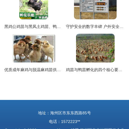
黑鸡公鸡苗与黑凤土鸡苗、鸭苗批发市场分析
守护安全的数字丰碑 户外安全生产天数电子看板如何重塑现代工厂的视觉与管理未来
优质成年麻鸡与脱温麻鸡苗供应 长势卓越的农副产品优选
鸡苗与鸭苗孵化的四个核心要点解析
地址：海州区市东东西路85号
电话：1572223**