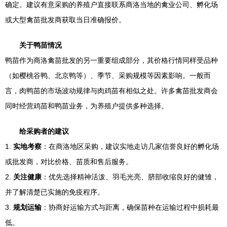
确定。建议有意采购的养殖户直接联系商洛当地的禽业公司、孵化场
或大型禽苗批发商获取当日准确报价。
关于鸭苗情况
鸭苗作为商洛禽苗批发的另一重要组成部分，其价格行情同样受品种
（如樱桃谷鸭、北京鸭等）、季节、采购规模等因素影响。一般而
言，肉鸭苗的市场波动规律与肉鸡苗有相似之处。许多禽苗批发商会
同时经营鸡苗和鸭苗业务，为养殖户提供多种选择。
给采购者的建议
1.
实地考察
：在商洛地区采购，建议实地走访几家信誉良好的孵化场
或批发商，对比价格、苗质和售后服务。
2.
关注健康
：优先选择精神活泼、羽毛光亮、脐部收缩良好的健雏，
并了解清楚已实施的免疫程序。
3.
规划运输
：协商好运输方式与距离，确保苗种在运输过程中损耗最
低。